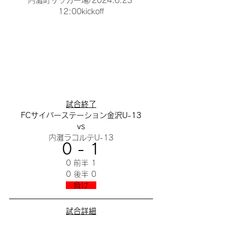
内灘町サッカー場/2024.6.23 
12:00kickoff
試合終了
FCサイバーステーション金沢U-13
vs
内灘ラコルテU-13
0 - 1
0 前半 1
0 後半 0
　負け　
試合詳細