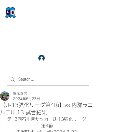
FCサイバーステーション金沢
​✉
fcjr@cyberstation.co.jp
070-9156-0318
☎
クラブ会員ログイン
サイト内検索
福永泰男
2024年6月23日
【U-13強化リーグ第4節】vs 内灘ラコ
ルテU-13 試合結果
第13回石川県サッカーU-13強化リーグ 
第4節