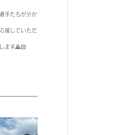
選手たちが分か
応援していただ
ます🙇🏻