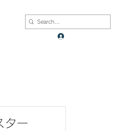
ト内検索
クラブ会員ログイン
​✉
fcjr@cyberstation.co.jp
070-9156-0318
☎
sスター