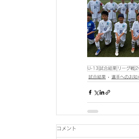
U-13
試合結果
リーグ戦
2
試合結果
選手へのお知
コメント