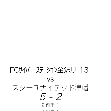
FCｻｲﾊﾞｰｽﾃｰｼｮﾝ金沢U-13 
vs
スターユナイテッド津幡
5 - 2
2 前半 1