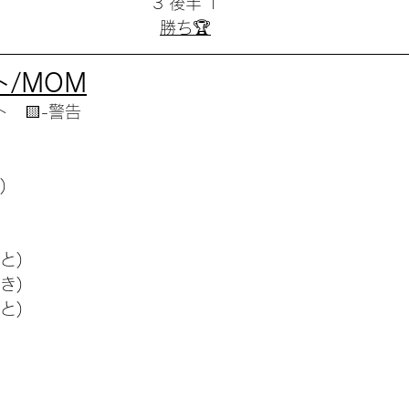
3 後半 1
勝ち🏆
/MOM
ト　🟨-警告
)
と)
き)
と)