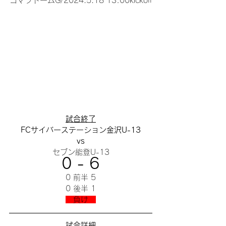
コマツドームG/2024.5.18 13:00kickoff
試合終了
FCサイバーステーション金沢U-13
vs
セブン能登U-13
0 - 6
0 前半 5
0 後半 1
　負け　
試合詳細