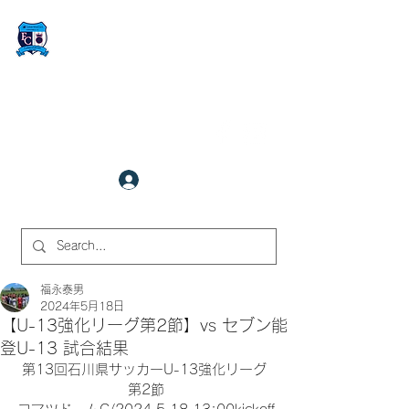
FCサイバーステーション金沢
​✉
fcjr@cyberstation.co.jp
070-9156-0318
☎
クラブ会員ログイン
サイト内検索
福永泰男
2024年5月18日
【U-13強化リーグ第2節】vs セブン能
登U-13 試合結果
第13回石川県サッカーU-13強化リーグ 
第2節