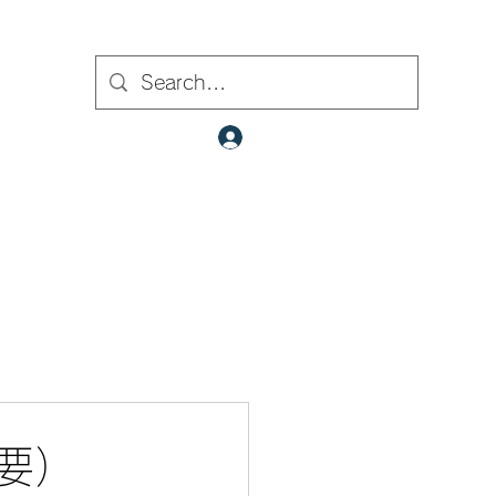
ト内検索
クラブ会員ログイン
​✉
fcjr@cyberstation.co.jp
070-9156-0318
☎
要）