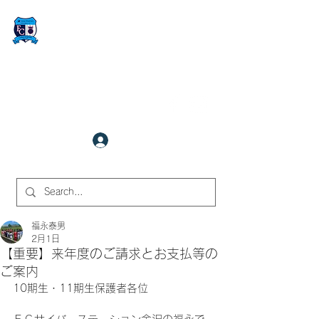
FCサイバーステーション金沢
​✉
fcjr@cyberstation.co.jp
070-9156-0318
☎
クラブ会員ログイン
サイト内検索
福永泰男
2月1日
【重要】来年度のご請求とお支払等の
ご案内
10期生・11期生保護者各位