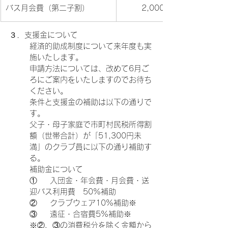
バス月会費（第二子割）
2,000円
３．支援金について
経済的助成制度について来年度も実
施いたします。
申請方法については、改めて6月ご
ろにご案内をいたしますのでお待ち
ください。
条件と支援金の補助は以下の通りで
す。
父子・母子家庭で市町村民税所得割
額（世帯合計）が「51,300円未
満」のクラブ員に以下の通り補助す
る。
補助金について
①	入団金・年会費・月会費・送
迎バス利用費　50%補助
②	クラブウェア10%補助※
③	遠征・合宿費5%補助※
※②、③の消費税分を除く金額から