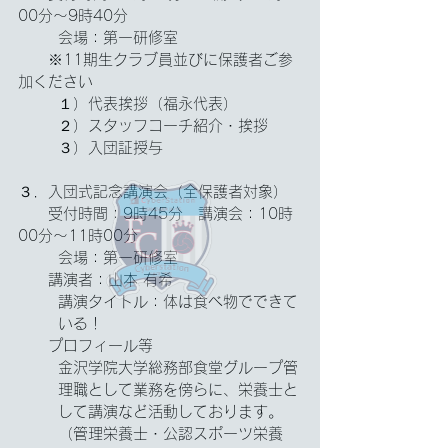
00分～9時40分
会場：第一研修室
　　※11期生クラブ員並びに保護者ご参
加ください
１）代表挨拶（福永代表）
２）スタッフコーチ紹介・挨拶
３）入団証授与
３．入団式記念講演会（全保護者対象）
　　受付時間：9時45分　講演会：10時
00分～11時00分
会場：第一研修室
　　講演者：山本 有希
講演タイトル：体は食べ物でできて
いる！
　　プロフィール等
金沢学院大学総務部食堂グループ管
理職として業務を傍らに、栄養士と
して講演など活動しております。
（管理栄養士・公認スポーツ栄養