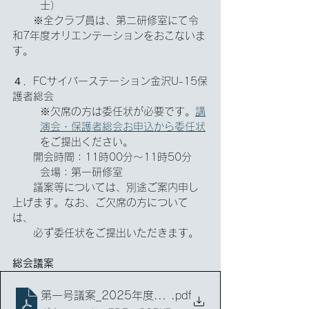
士）
　　※全クラブ員は、第二研修室にて令
和7年度オリエンテーションをおこないま
す。
４．FCサイバーステーション金沢U-15保
護者総会
※欠席の方は委任状が必要です。
講
演会・保護者総会お申込から委任状
をご提出ください。
　　開会時間：11時00分～11時50分
会場：第一研修室
　　議案等については、別途ご案内申し
上げます。なお、ご欠席の方について
は、
　　必ず委任状をご提出いただきます。
総会議案
第一号議案_2025年度保護者会役員（案）
.pdf