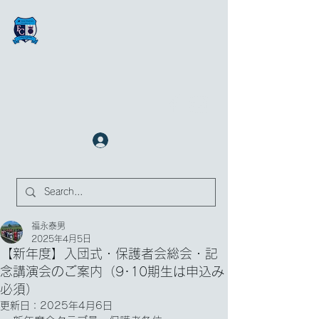
FCサイバーステーション金沢
​✉
fcjr@cyberstation.co.jp
070-9156-0318
☎
クラブ会員ログイン
サイト内検索
福永泰男
2025年4月5日
【新年度】入団式・保護者会総会・記
念講演会のご案内（9･10期生は申込み
必須）
更新日：
2025年4月6日