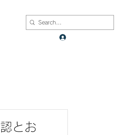
ト内検索
クラブ会員ログイン
​✉
fcjr@cyberstation.co.jp
070-9156-0318
☎
確認とお