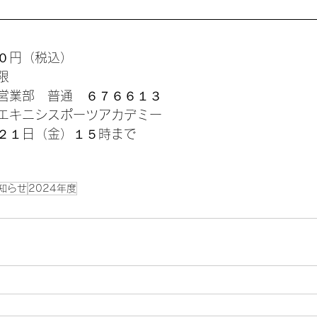
０円（税込）
限
営業部　普通　６７６６１３
エキニシスポーツアカデミー
２１日（金）１５時まで
知らせ
2024年度