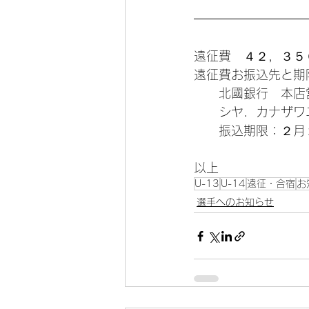
遠征費　４２，３５
遠征費お振込先と期
　　北國銀行　本店
　　シヤ．カナザワ
　　振込期限：２月
以上
U-13
U-14
遠征・合宿
お
選手へのお知らせ