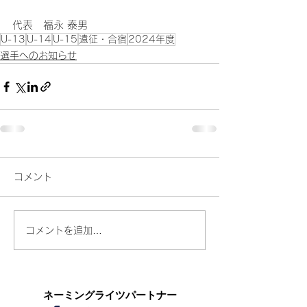
代表　福永 泰男
U-13
U-14
U-15
遠征・合宿
2024年度
選手へのお知らせ
コメント
コメントを追加…
​ネーミングライツパートナー