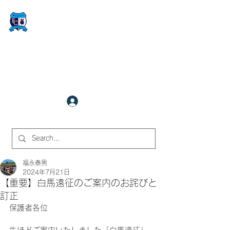
FCサイバーステーション金沢
​✉
fcjr@cyberstation.co.jp
070-9156-0318
☎
クラブ会員ログイン
サイト内検索
福永泰男
2024年7月21日
【重要】白馬遠征のご案内のお詫びと
訂正
保護者各位