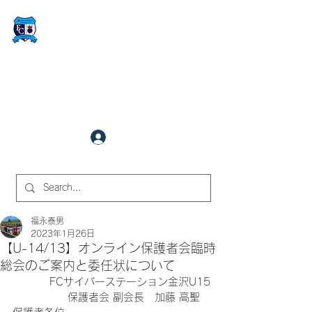
FCサイバーステーション金沢
​✉
fcjr@cyberstation.co.jp
070-9156-0318
☎
クラブ会員ログイン
サイト内検索
福永泰男
2023年1月26日
【U-14/13】オンライン保護者会臨時
総会のご案内と委任状について
FCサイバーステーション金沢U15
保護者会 副会長　加藤 高聖　