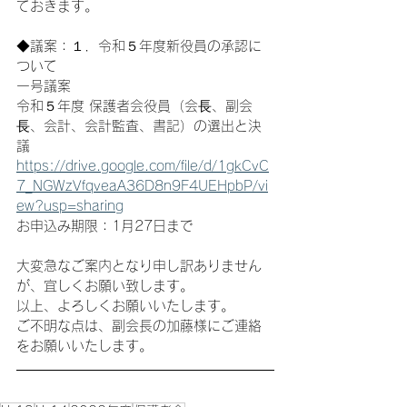
ておきます。
◆議案：１．令和５年度新役員の承認に
ついて
一号議案
令和５年度 保護者会役員（会⾧、副会
⾧、会計、会計監査、書記）の選出と決
議
https://drive.google.com/file/d/1gkCvC
7_NGWzVfqveaA36D8n9F4UEHpbP/vi
ew?usp=sharing
お申込み期限：1月27日まで
大変急なご案内となり申し訳ありません
が、宜しくお願い致します。
以上、よろしくお願いいたします。
ご不明な点は、副会長の加藤様にご連絡
をお願いいたします。