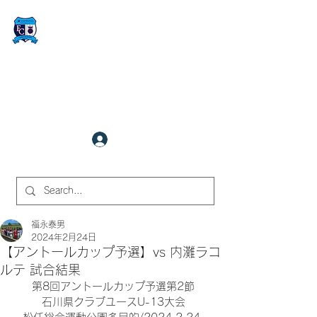
FCサイバーステーション金沢
​✉
fcjr@cyberstation.co.jp
070-9156-0318
☎
クラブ会員ログイン
サイト内検索
福永泰男
2024年2月24日
【アントールカップ予選】vs 内灘ラコ
ルテ 試合結果
第8回アントールカップ予選第2節
石川県クラブユースU-13大会