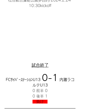
松任総合運動公園多目的/2024.2.24 
10:30kickoff
試合終了
0-1
FCｻｲﾊﾞｰｽﾃｰｼｮﾝU13 
 内灘ラコ
ルテU13
0 前半 0
0 後半 1
　負け　