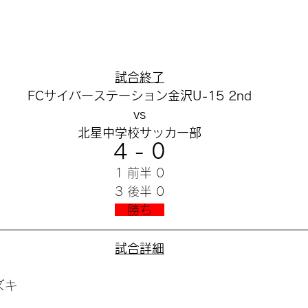
試合終了
FCサイバーステーション金沢U-15 2nd
vs
北星中学校サッカー部
4 - 0
1 前半 0
3 後半 0
　勝ち　
試合詳細
ズキ