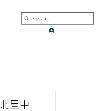
ト内検索
クラブ会員ログイン
​✉
fcjr@cyberstation.co.jp
070-9156-0318
☎
 北星中