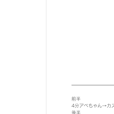
前半
4分アベちゃん→カ
後半