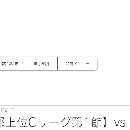
サイ
テーション金沢
試合結果
選手紹介
会員メニュー
7月21日
部上位Cリーグ第1節】vs