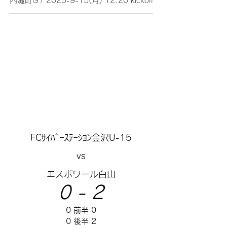
内灘町G / 2025-9-15(月) 12:20 kickoff
FCｻｲﾊﾞｰｽﾃｰｼｮﾝ金沢U-15
vs
エスポワール白山
0 - 2
0 前半 0
0 後半 2