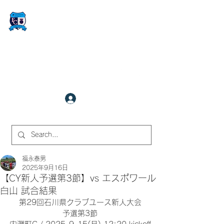
FCサイバーステーション金沢
​✉
fcjr@cyberstation.co.jp
070-9156-0318
☎
クラブ会員ログイン
サイト内検索
福永泰男
2025年9月16日
【CY新人予選第3節】vs エスポワール
白山 試合結果
第29回石川県クラブユース新人大会
予選第3節