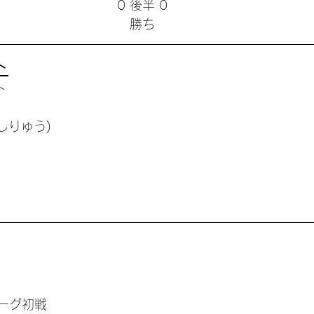
0 後半 0
勝ち
ト
ト
しりゅう)
ーグ初戦