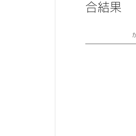
合結果
か