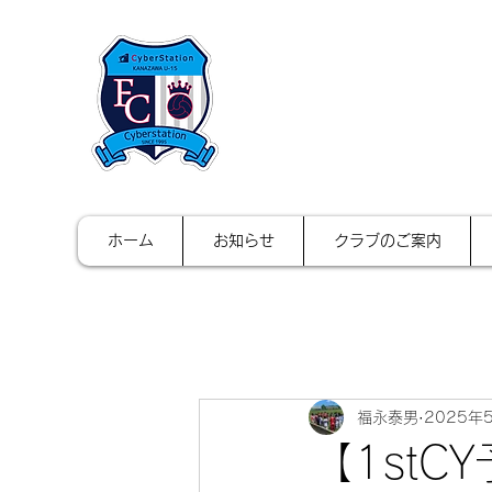
FCサイバース
ホーム
お知らせ
クラブのご案内
福永泰男
2025年
【1stCY