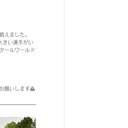
戦えました。
大きい選手がい
タールワールド
願いします🙇