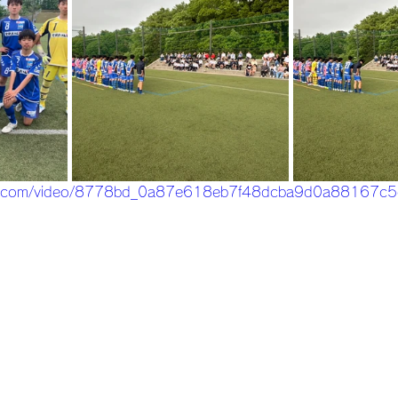
tatic.com/video/8778bd_0a87e618eb7f48dcba9d0a88167c