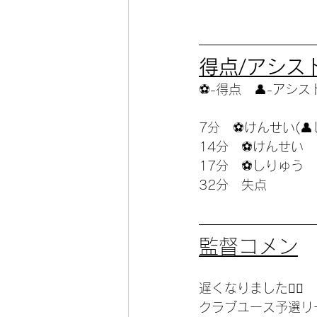
得点/アシス
⚽️-得点　👤-アシス
7分　⚽️けんせい(
14分　⚽️けんせい
17分　⚽️しりゅう
32分　失点
監督コメン
遅くなりました🙇‍♀️
クラブユース予選リ