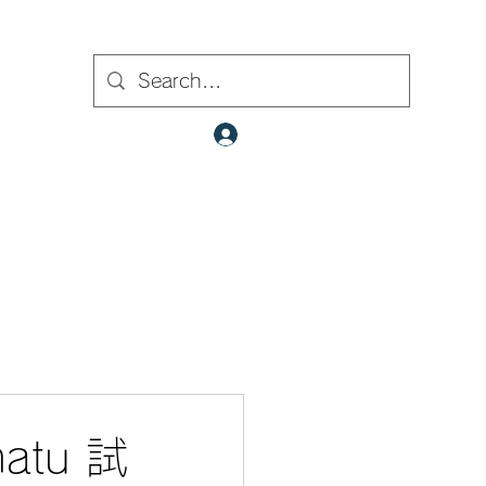
ト内検索
クラブ会員ログイン
​✉
fcjr@cyberstation.co.jp
070-9156-0318
☎
atu 試