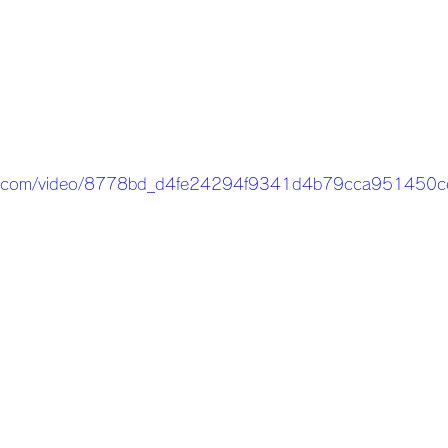
tatic.com/video/8778bd_d4fe24294f9341d4b79cca951450