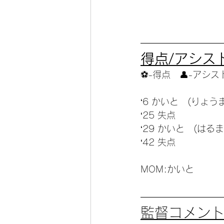
得点/アシスト
⚽️-得点　👤-アシス
‘6 かいと　(りょうま
‘25 失点
‘29 かいと　(はるま
‘42 失点
MOM:かいと
監督コメン