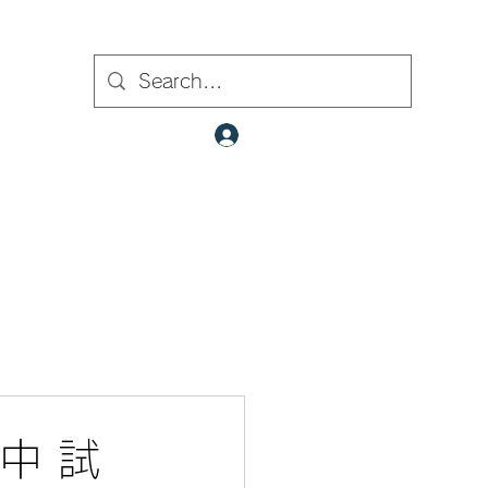
ト内検索
クラブ会員ログイン
​✉
fcjr@cyberstation.co.jp
070-9156-0318
☎
島中 試