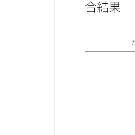
合結果
か