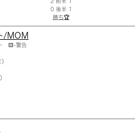
2 前半 1
0 後半 1
勝ち🏆
/MOM
ト　🟨-警告
)
)
ト