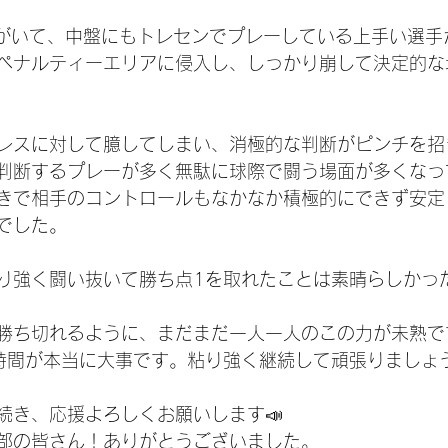
Bがいて、中盤にもトレセンでプレーしている上手い選手
ペナルティーエリアに侵入し、しっかり崩して決定的な
レスに対して臆してしまい、消極的な判断がピンチを招
判断するプレーが多く無駄に球際で闘う場面が多くなっ
きで相手のコントロールもなかなか積極的にできず安定
でした。
り強く闘い抜いて勝ち点1を取れたことは素晴らしかっ
勝ち切れるように、まだまだ一人一人のこの力が未熟で
時間が本当に大事です。粘り強く継続して頑張りましょ
続き、応援よろしくお願いします📣
部の皆さん！ありがとうございました。