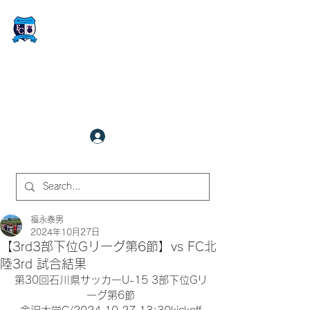
FCサイバーステーション金沢
​✉
fcjr@cyberstation.co.jp
070-9156-0318
☎
クラブ会員ログイン
サイト内検索
福永泰男
2024年10月27日
【3rd3部下位Gリーグ第6節】vs FC北
陸3rd 試合結果
第30回石川県サッカーU-15 3部下位Gリ
ーグ第6節