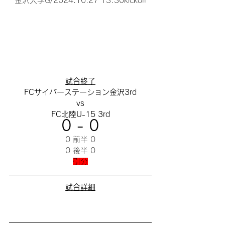
金沢大学G/2024.10.27 13:30kickoff
試合終了
FCサイバーステーション金沢3rd
vs
FC北陸U-15 3rd
0 - 0
0 前半 0
0 後半 0
引分
試合詳細