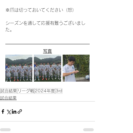
※爪は切っておいてください（怒）
シーズンを通して応援有難うございまし
た。
写真
試合結果
リーグ戦
2024年度
3rd
試合結果