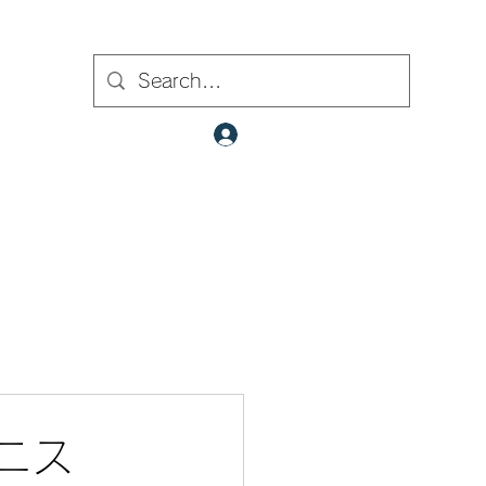
ト内検索
クラブ会員ログイン
​✉
fcjr@cyberstation.co.jp
070-9156-0318
☎
ミニス