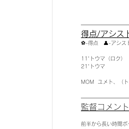
得点/アシスト
⚽️-得点　👤-アシス
11'トウマ（ロク）
21'トウマ
MOM  ユメト、（
監督コメン
前半から長い時間ボ