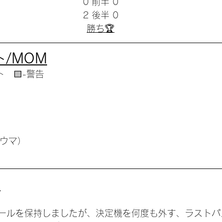
0 前半 0
2 後半 0
勝ち🏆
/MOM
ト　🟨-警告
トウマ）
ト
ールを保持しましたが、決定機を何度も外す、ラストパ