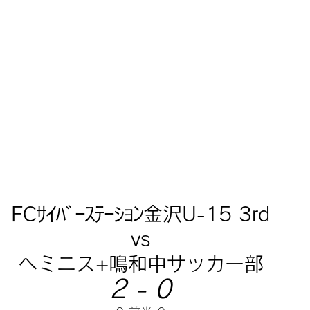
FCｻｲﾊﾞｰｽﾃｰｼｮﾝ金沢U-15 3rd
vs
ヘミニス+鳴和中サッカー部
2 - 0