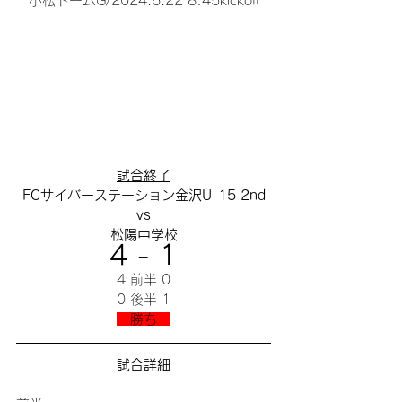
小松ドームG/2024.6.22 8:45kickoff
試合終了
FCサイバーステーション金沢U-15 2nd
vs
松陽中学校
4 - 1
4 前半 0
0 後半 1
　勝ち　
試合詳細