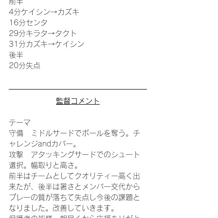
前半
4分ケイシン→カズキ
16分センタ
29分キラタ→タクト
31分カズキ→ケイシン
後半
20分失点
監督コメント
テーマ
守備　ミドルサードでボールを奪う。チ
ャレンジandカバー。
攻撃　アタッキングサードでのシュート
選択。幅取りと高さ。
前半はチームとしてクオリティー高く出
来たが、後半は暑さとメンバー交代から
プレーの質が落ちて失点し今後の課題と
なりました。改善していきます。