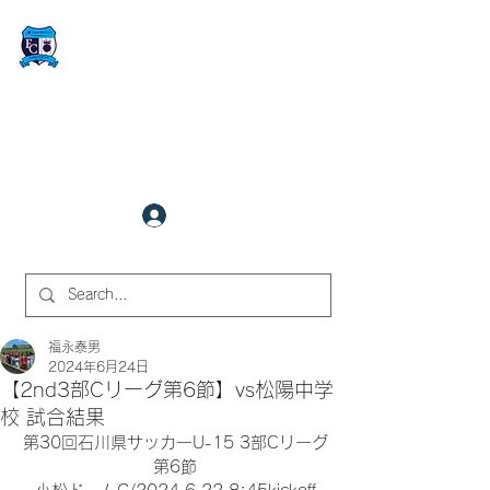
FCサイバーステーション金沢
​✉
fcjr@cyberstation.co.jp
070-9156-0318
☎
クラブ会員ログイン
サイト内検索
福永泰男
2024年6月24日
【2nd3部Cリーグ第6節】vs松陽中学
校 試合結果
第30回石川県サッカーU-15 3部Cリーグ
第6節