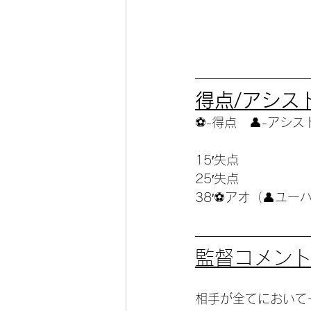
得点/アシス
⚽️-得点　👤-アシスト
15′失点
25′失点
38′⚽️アオ（👤ユー
監督コメン
相手が全てにおいて