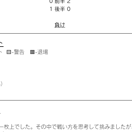
0 前半 2
1 後半 0
負け
ト
  🟨-警告　🟥-退場
ハ）
ト
一枚上でした。その中で戦い方を思考して挑みましたが