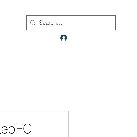
ト内検索
クラブ会員ログイン
​✉
fcjr@cyberstation.co.jp
070-9156-0318
☎
eoFC