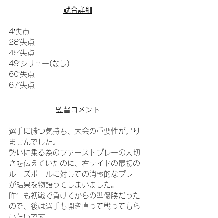
試合詳細
4′失点
28′失点
45′失点
49′シリュー(なし)
60′失点
67′失点
監督コメント
選手に勝つ気持ち、大会の重要性が足り
ませんでした。
勢いに乗る為のファーストプレーの大切
さを伝えていたのに、右サイドの最初の
ルーズボールに対しての消極的なプレー
が結果を物語ってしまいました。
昨年も初戦で負けてからの準優勝だった
ので、後は選手も開き直って戦ってもら
いたいです。