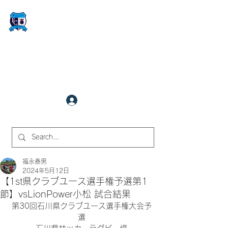
FCサイバーステーション金沢
​✉
fcjr@cyberstation.co.jp
070-9156-0318
☎
クラブ会員ログイン
サイト内検索
福永泰男
2024年5月12日
【1st県クラブユース選手権予選第1
節】vsLionPower小松 試合結果
第30回石川県クラブユース選手権大会予
選