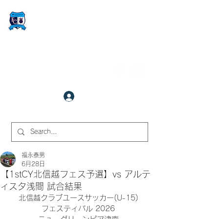
FCサイバーステーション金沢
​✉
fcjr@cyberstation.co.jp
070-9156-0318
☎
クラブ会員ログイン
サイト内検索
福永泰男
6月28日
【1stCY北信越フェス予選】vs アルテ
ィスタ浅間 試合結果
北信越クラブユースサッカー(U-15)
フェスティバル 2026