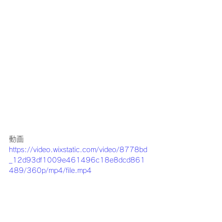
動画
https://video.wixstatic.com/video/8778bd
_12d93df1009e461496c18e8dcd861
489/360p/mp4/file.mp4