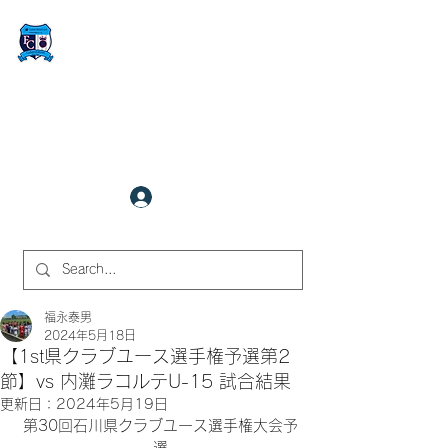
FCサイバーステーション金沢
​✉
fcjr@cyberstation.co.jp
070-9156-0318
☎
クラブ会員ログイン
サイト内検索
福永泰男
2024年5月18日
【1st県クラブユース選手権予選第2
節】vs 内灘ラコルテU-15 試合結果
更新日：
2024年5月19日
第30回石川県クラブユース選手権大会予
選