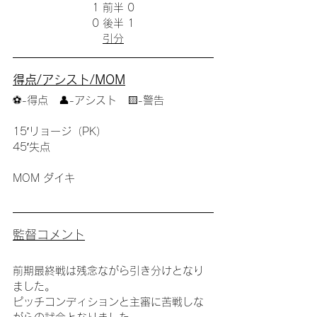
1 前半 0
0 後半 1
引分
得点/アシスト/MOM
⚽️-得点　👤-アシスト　🟨-警告
15′リョージ（PK）
45′失点
MOM ダイキ
監督コメント
前期最終戦は残念ながら引き分けとなり
ました。
ピッチコンディションと主審に苦戦しな