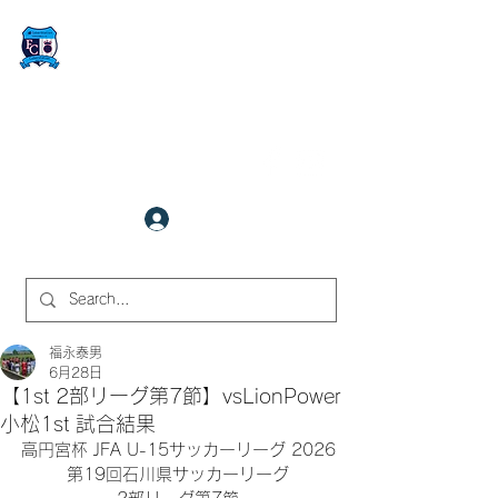
FCサイバーステーション金沢
​✉
fcjr@cyberstation.co.jp
070-9156-0318
☎
クラブ会員ログイン
サイト内検索
福永泰男
6月28日
【1st 2部リーグ第7節】vsLionPower
小松1st 試合結果
高円宮杯 JFA U-15サッカーリーグ 2026
第19回石川県サッカーリーグ