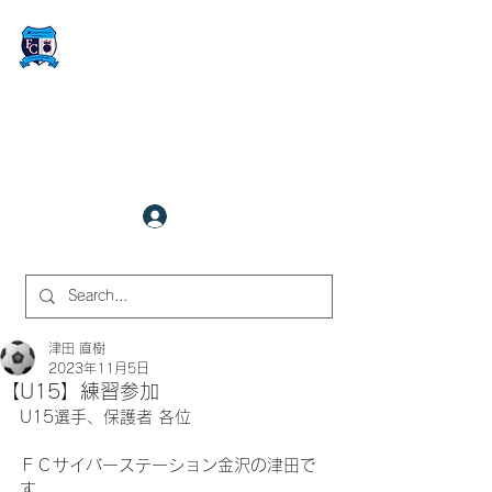
FCサイバーステーション金沢
​✉
fcjr@cyberstation.co.jp
070-9156-0318
☎
クラブ会員ログイン
サイト内検索
津田 直樹
2023年11月5日
【U15】練習参加
U15選手、保護者 各位
ＦＣサイバーステーション金沢の津田で
す。