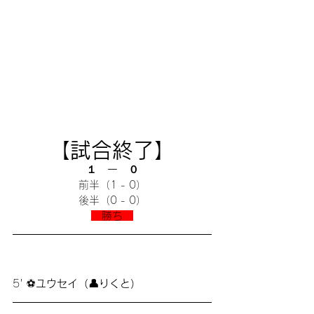
【試合終了】
１   ー　０
前半（1 - 0）
後半（0 - 0）
　勝ち　
5' ⚽
ユウセイ（👤りくと）