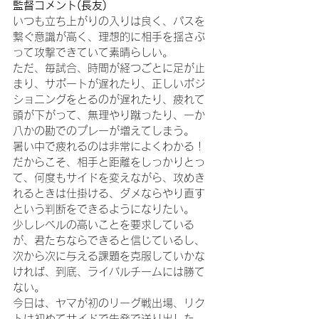
監督コメント(長友)
いつも立ち上がりの入りは良く、パスを
繋ぐ意識が高く、理想的に相手を揺さぶ
って攻撃できていて素晴らしい。
ただ、毎試合、時間が経つごとに足が止
まり、サポートが遅れたり、正しいポジ
ショニングをとるのが遅れたり、疲れて
頭が下がって、無理やり蹴ったり、一か
八かの勘でのプレーが増えてしまう。
暑い中で疲れるのは非常によくわかる！
だからこそ、相手と距離をしっかりとっ
て、何度もサイドを変えながら、攻めき
れるときは仕掛ける、ダメならやり直す
という判断をできるようになりたい。
少しレベルの高いことを要求している
が、君たちならできると信じているし、
次から次に与える課題を克服していかな
ければ、到底、ライバルチームには勝て
ない。
今日は、ヤマが初のリーグ戦出場、リク
トは初めてサイドで先発で送り出した