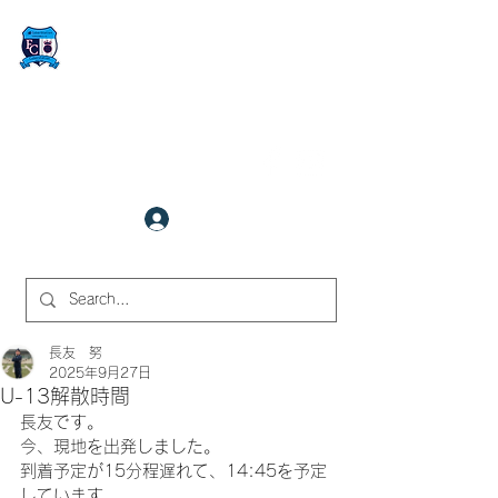
FCサイバーステーション金沢
​✉
fcjr@cyberstation.co.jp
070-9156-0318
☎
クラブ会員ログイン
サイト内検索
長友 努
2025年9月27日
U-13解散時間
長友です。
今、現地を出発しました。
到着予定が15分程遅れて、14:45を予定
しています。