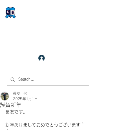
FCサイバーステーション金沢
​✉
fcjr@cyberstation.co.jp
070-9156-0318
☎
クラブ会員ログイン
サイト内検索
長友 努
2025年1月1日
謹賀新年
長友です。
新年あけましておめでとうございます＾
＾