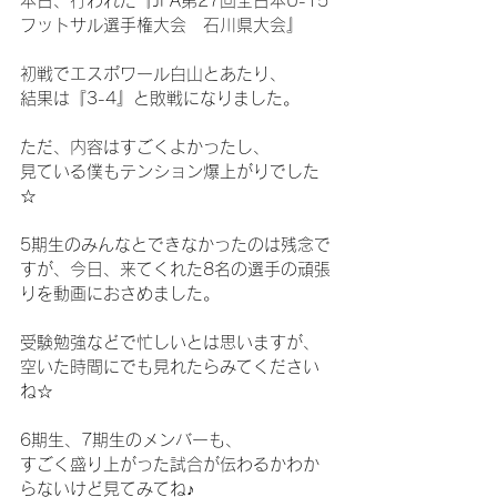
本日、行われた『JFA第27回全日本U-15
フットサル選手権大会　石川県大会』
初戦でエスポワール白山とあたり、
結果は『3-4』と敗戦になりました。
ただ、内容はすごくよかったし、
見ている僕もテンション爆上がりでした
☆
5期生のみんなとできなかったのは残念で
すが、今日、来てくれた8名の選手の頑張
りを動画におさめました。
受験勉強などで忙しいとは思いますが、
空いた時間にでも見れたらみてください
ね☆
6期生、7期生のメンバーも、
すごく盛り上がった試合が伝わるかわか
らないけど見てみてね♪