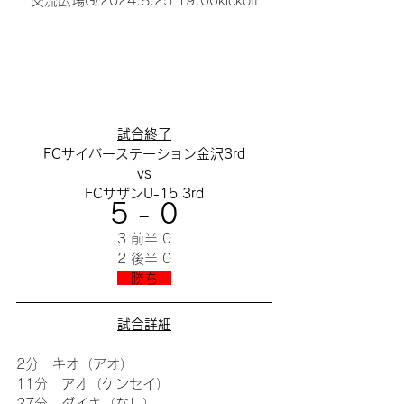
交流広場G/2024.8.25 19:00kickoff
試合終了
FCサイバーステーション金沢3rd
vs
FCサザンU-15 3rd
5 - 0
3 前半 0
2 後半 0
　勝ち　
試合詳細
2分　キオ（アオ）
11分　アオ（ケンセイ）
27分　ダイキ（なし）