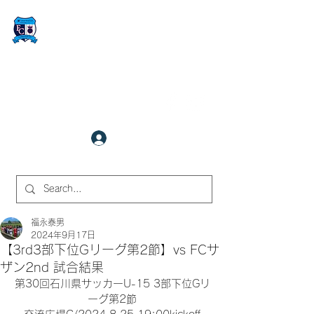
FCサイバーステーション金沢
​✉
fcjr@cyberstation.co.jp
070-9156-0318
☎
クラブ会員ログイン
サイト内検索
福永泰男
2024年9月17日
【3rd3部下位Gリーグ第2節】vs FCサ
ザン2nd 試合結果
第30回石川県サッカーU-15 3部下位Gリ
ーグ第2節