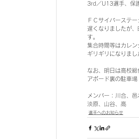
3rd／U13選手、保
ＦＣサイバーステー
遅くなりましたが、
す。
集合時間等はカレン
ギリギリになりまし
なお、明日は高校総
アボード裏の駐車場
メンバー：川合、邑
淡原、山谷、高
選手へのお知らせ