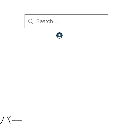
ト内検索
クラブ会員ログイン
​✉
fcjr@cyberstation.co.jp
070-9156-0318
☎
ンバー