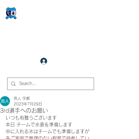
FCサイバーステーション金沢
​✉
fcjr@cyberstation.co.jp
070-9156-0318
☎
クラブ会員ログイン
サイト内検索
亮人 宇都
2023年7月29日
3rd選手へのお願い
いつも有難うございます
本日 チームで氷嚢を準備します
中に入れる氷はチームでも準備しますが
各ご家庭で無理のない程度で持参してい