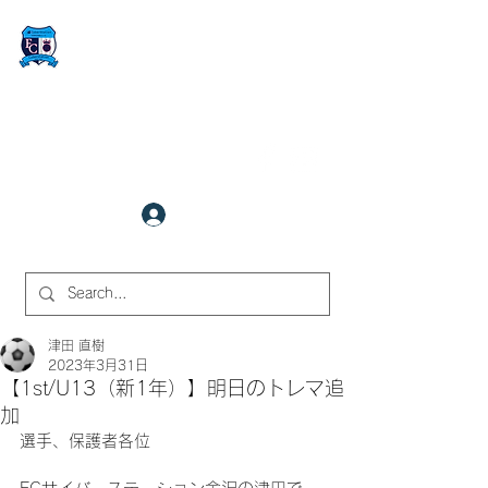
FCサイバーステーション金沢
​✉
fcjr@cyberstation.co.jp
070-9156-0318
☎
クラブ会員ログイン
サイト内検索
津田 直樹
2023年3月31日
【1st/U13（新1年）】明日のトレマ追
加
選手、保護者各位