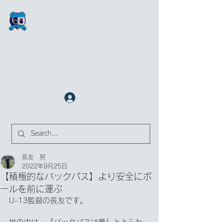
FCサイバーステーション金沢
​✉
fcjr@cyberstation.co.jp
070-9156-0318
☎
クラブ会員ログイン
サイト内検索
長友 努
2022年9月25日
【積極的なバックパス】より安全にボ
ールを前に運ぶ
U-13監督の長友です。