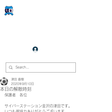
FCサイバーステーション金沢
​✉
fcjr@cyberstation.co.jp
070-9156-0318
☎
クラブ会員ログイン
サイト内検索
津田 直樹
2020年9月10日
本日の解散時刻
保護者　各位
サイバーステーション金沢の津田です。
いつも御協力ありがとうございます。