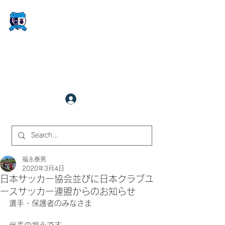
FCサイバーステーション金沢
​✉
fcjr@cyberstation.co.jp
070-9156-0318
☎
クラブ会員ログイン
サイト内検索
福永泰男
2020年3月4日
日本サッカー協会並びに日本クラブユ
ースサッカー連盟からのお知らせ
選手・保護者のみなさま