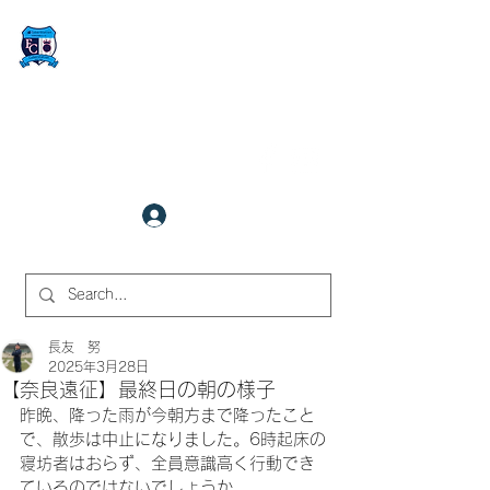
FCサイバーステーション金沢
​✉
fcjr@cyberstation.co.jp
070-9156-0318
☎
クラブ会員ログイン
サイト内検索
長友 努
2025年3月28日
【奈良遠征】最終日の朝の様子
昨晩、降った雨が今朝方まで降ったこと
で、散歩は中止になりました。6時起床の
寝坊者はおらず、全員意識高く行動でき
ているのではないでしょうか。