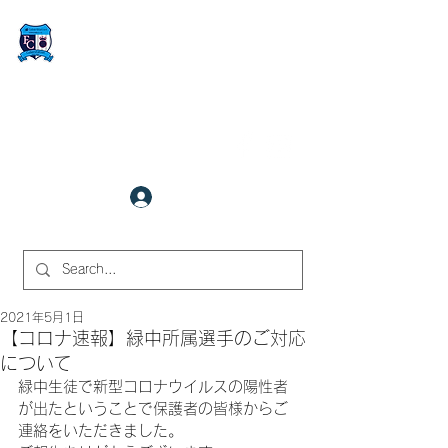
FCサイバーステーション金沢
​✉
fcjr@cyberstation.co.jp
070-9156-0318
☎
クラブ会員ログイン
サイト内検索
2021年5月1日
【コロナ速報】緑中所属選手のご対応
について
緑中生徒で新型コロナウイルスの陽性者
が出たということで保護者の皆様からご
連絡をいただきました。