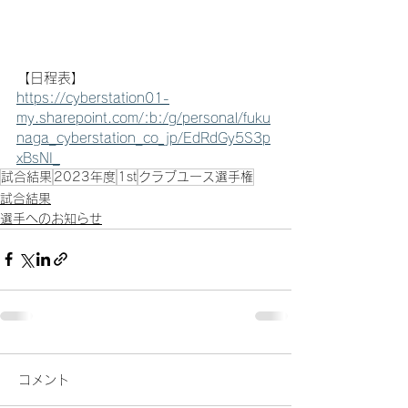
【日程表】
https://cyberstation01-
my.sharepoint.com/:b:/g/personal/fuku
naga_cyberstation_co_jp/EdRdGy5S3p
xBsNI_
試合結果
2023年度
1st
クラブユース選手権
試合結果
選手へのお知らせ
コメント