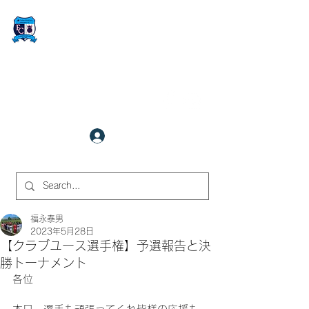
FCサイバーステーション金沢
​✉
fcjr@cyberstation.co.jp
070-9156-0318
☎
クラブ会員ログイン
サイト内検索
福永泰男
2023年5月28日
【クラブユース選手権】予選報告と決
勝トーナメント
各位