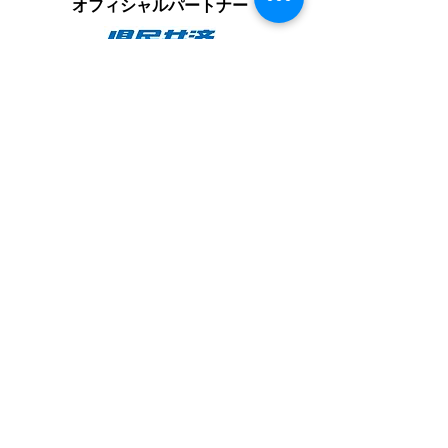
オフィシャルパートナー
一般社団法人 かなざわ駅西スポーツアカデミー
​フットボール事業部 FCサイバーステーション金沢
〒920-0024 石川県金沢市西念1-2-26 駅西明
和ビル1F(サイバーステーション内)
Tel：
070-9156-0318
Fax：076-255-1575