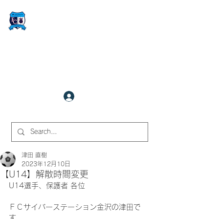
FCサイバーステーション金沢
​✉
fcjr@cyberstation.co.jp
070-9156-0318
☎
クラブ会員ログイン
サイト内検索
津田 直樹
2023年12月10日
【U14】解散時間変更
U14選手、保護者 各位
ＦＣサイバーステーション金沢の津田で
す。