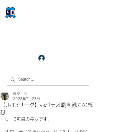
FCサイバーステーション金沢
​✉
fcjr@cyberstation.co.jp
070-9156-0318
☎
クラブ会員ログイン
サイト内検索
長友 努
2023年7月23日
【U-13リーグ】vsパテオ戦を観ての感
想
U-13監督の長友です。