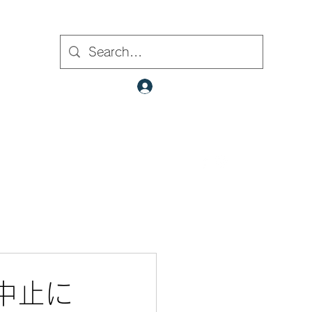
ト内検索
クラブ会員ログイン
​✉
fcjr@cyberstation.co.jp
070-9156-0318
☎
中止に