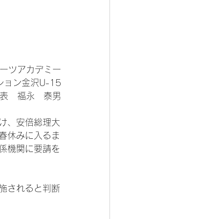
ーツアカデミー
ョン金沢U-15
表　福永　泰男
け、安倍総理大
春休みに入るま
係機関に要請を
施されると判断