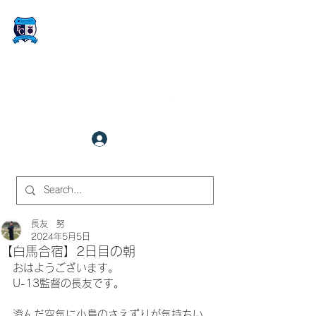
FCサイバーステーション金沢
​✉
fcjr@cyberstation.co.jp
070-9156-0318
☎
クラブ会員ログイン
サイト内検索
長友 努
2024年5月5日
【白馬合宿】2日目の朝
おはようございます。
U-13監督の長友です。
澄んだ空気に小鳥のさえずりが気持ちい