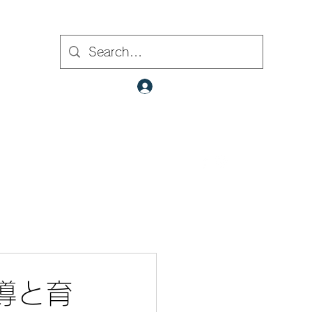
ト内検索
クラブ会員ログイン
​✉
fcjr@cyberstation.co.jp
070-9156-0318
☎
導と育