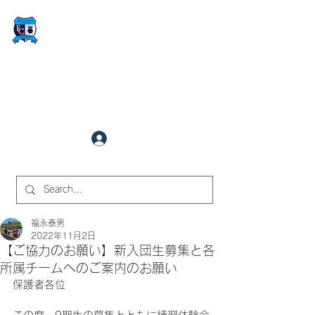
FCサイバーステーション金沢
​✉
fcjr@cyberstation.co.jp
070-9156-0318
☎
クラブ会員ログイン
サイト内検索
福永泰男
2022年11月2日
【ご協力のお願い】新入団生募集と各
所属チームへのご案内のお願い
保護者各位